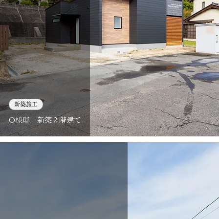
新築施工
O様邸 新築２階建て